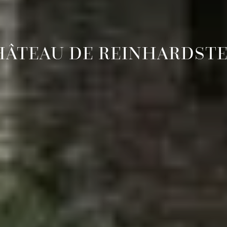
HÂTEAU DE REINHARDSTE