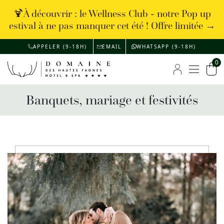
🍹À découvrir : le Wellness Club - notre Pop up
estival à ne pas manquer cet été ! Offre limitée →
APPELER (9-18H)
EMAIL
WHATSAPP (9-18H)
0
Menu
Mon compte
Pan
Banquets, mariage et festivités