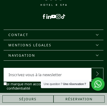
Facebook
Linkedin
Youtube
Instagram
Tiktok
CONTACT
MENTIONS LÉGALES
NAVIGATION
E-
mail
RGPD
Je marque mon accord avec la politique de
Une question ?
Une réservation ?
confidentialité
SÉJOURS
RÉSERVATION