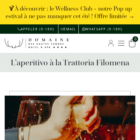
🍹À découvrir : le Wellness Club - notre Pop up
estival à ne pas manquer cet été ! Offre limitée →
APPELER (9-18H)
EMAIL
WHATSAPP (9-18H)
0
Menu
Mon compte
Pan
L’aperitivo à la Trattoria Filomena