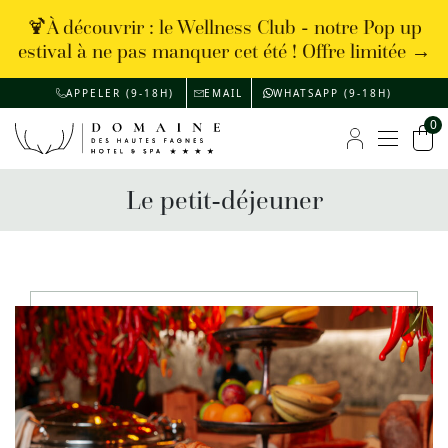
🍹À découvrir : le Wellness Club - notre Pop up
estival à ne pas manquer cet été ! Offre limitée →
APPELER (9-18H)
EMAIL
WHATSAPP (9-18H)
0
Menu
Mon compte
Pan
Le petit-déjeuner