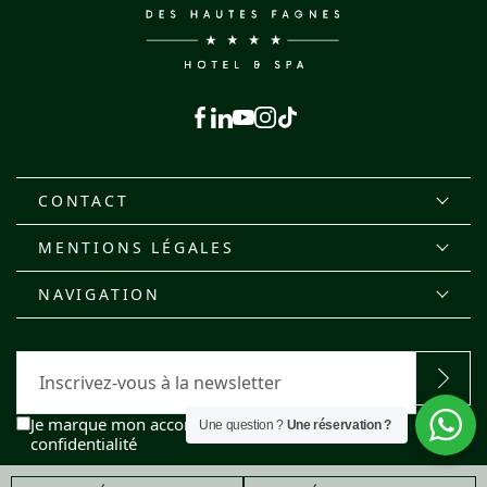
Facebook
Linkedin
Youtube
Instagram
Tiktok
CONTACT
MENTIONS LÉGALES
NAVIGATION
E-
mail
RGPD
Je marque mon accord avec la politique de
Une question ?
Une réservation ?
confidentialité