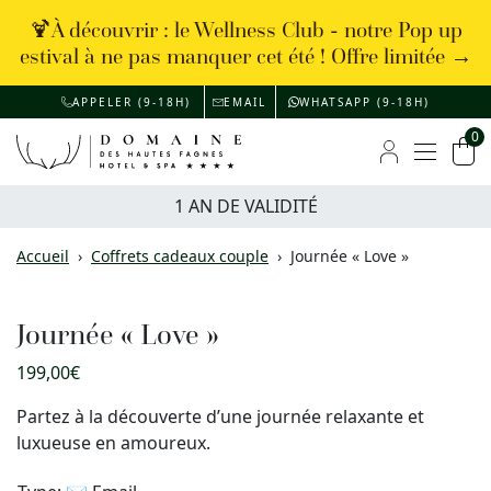
🍹À découvrir : le Wellness Club - notre Pop up
estival à ne pas manquer cet été ! Offre limitée →
APPELER (9-18H)
EMAIL
WHATSAPP (9-18H)
0
Menu
Mon compte
Pan
1 AN DE VALIDITÉ
Accueil
›
Coffrets cadeaux couple
›
Journée « Love »
Journée « Love »
199,00
€
Partez à la découverte d’une journée relaxante et
luxueuse en amoureux.