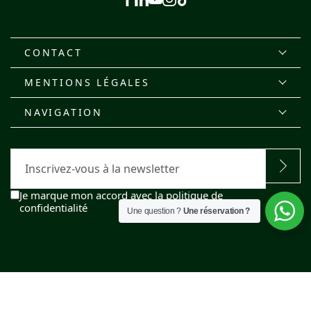
Facebook
Linkedin
Youtube
Instagram
Tiktok
CONTACT
MENTIONS LÉGALES
NAVIGATION
E-
mail
RGPD
Je marque mon accord avec la politique de
confidentialité
Une question ?
Une réservation ?
© 2026 LE DOMAINE DES HAUTES FAGNES.
SITE RÉALISÉ PAR PRODUWEB
STRATÉGIE PAR LOCALISY