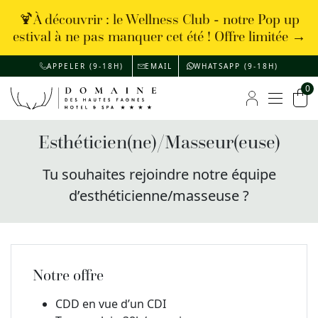
🍹À découvrir : le Wellness Club - notre Pop up
estival à ne pas manquer cet été ! Offre limitée →
APPELER (9-18H)
EMAIL
WHATSAPP (9-18H)
0
Menu
Mon compte
Pan
Esthéticien(ne)/Masseur(euse)
Tu souhaites rejoindre notre équipe
d’esthéticienne/masseuse ?
Notre offre
CDD en vue d’un CDI