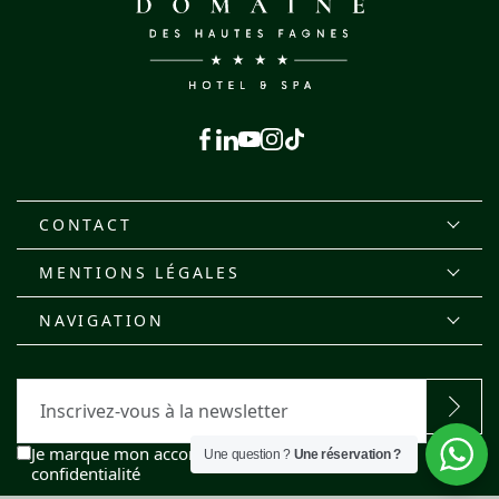
Facebook
Linkedin
Youtube
Instagram
Tiktok
CONTACT
MENTIONS LÉGALES
NAVIGATION
E-
mail
RGPD
Je marque mon accord avec la politique de
Une question ?
Une réservation ?
confidentialité