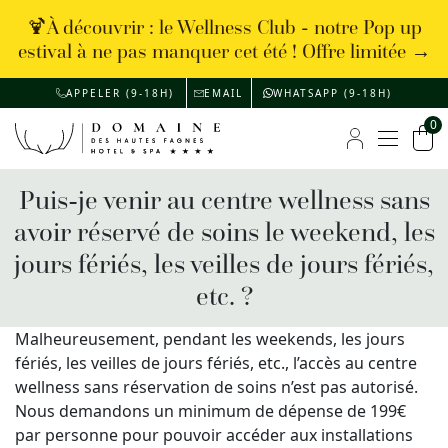
🍹À découvrir : le Wellness Club - notre Pop up
estival à ne pas manquer cet été ! Offre limitée →
APPELER (9-18H)
EMAIL
WHATSAPP (9-18H)
0
Menu
Mon compte
Pan
Puis-je venir au centre wellness sans
avoir réservé de soins le weekend, les
jours fériés, les veilles de jours fériés,
etc. ?
Malheureusement, pendant les weekends, les jours
fériés, les veilles de jours fériés, etc., l’accès au centre
wellness sans réservation de soins n’est pas autorisé.
Nous demandons un minimum de dépense de 199€
par personne pour pouvoir accéder aux installations