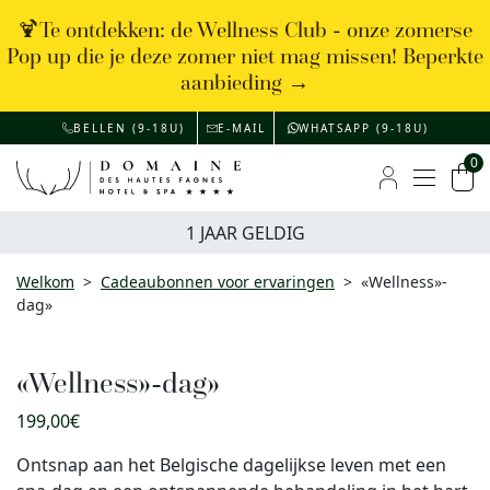
🍹Te ontdekken: de Wellness Club - onze zomerse
Pop up die je deze zomer niet mag missen! Beperkte
aanbieding →
BELLEN (9-18U)
E-MAIL
WHATSAPP (9-18U)
0
Menu
Mijn rekenin
Wi
1 JAAR GELDIG
Welkom
>
Cadeaubonnen voor ervaringen
>
«Wellness»-
dag»
«Wellness»-dag»
199,00
€
Ontsnap aan het Belgische dagelijkse leven met een