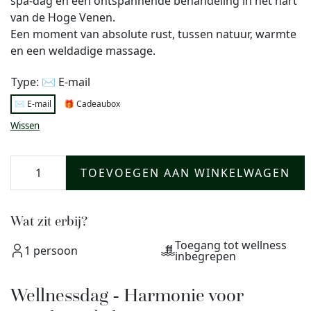
spa-dag en een ontspannende behandeling in het hart
van de Hoge Venen.
Een moment van absolute rust, tussen natuur, warmte
en een weldadige massage.
Type: ✉️ E-mail
✉️ E-mail
🎁 Cadeaubox
Wissen
TOEVOEGEN AAN WINKELWAGEN
Wat zit erbij?
Toegang tot wellness
1 persoon
inbegrepen
Wellnessdag - Harmonie voor