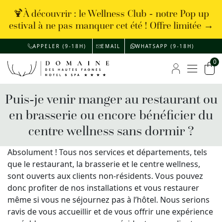
🍹À découvrir : le Wellness Club - notre Pop up
estival à ne pas manquer cet été ! Offre limitée →
APPELER (9-18H)
EMAIL
WHATSAPP (9-18H)
0
Menu
Mon compte
Pan
Puis-je venir manger au restaurant ou
en brasserie ou encore bénéficier du
centre wellness sans dormir ?
Absolument ! Tous nos services et départements, tels
que le restaurant, la brasserie et le centre wellness,
sont ouverts aux clients non-résidents. Vous pouvez
donc profiter de nos installations et vous restaurer
même si vous ne séjournez pas à l’hôtel. Nous serions
ravis de vous accueillir et de vous offrir une expérience