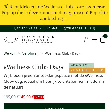
🍹Te ontdekken: de Wellness Club - onze zomerse
Pop up die je deze zomer niet mag missen! Beperkte
aanbieding →
BELLEN (9-18U)
E-MAIL
WHATSAPP (9-18U)
0
Menu
Mijn rekenin
Wi
Welkom
>
Verblijven
>
«Wellness Club» Dag»
«Wellness Club» Dag»
DAGLICHT
ZOMERSE POP-UP
Wij bieden je een ontdekkingspauze met de «Wellness
Club»-dag, ideaal om heerlijk te ontspannen midden in
de natuur!
195,00 €
145,00 €
-25%