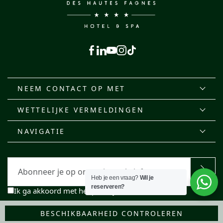
Facebook
LinkedIn
Youtube
Instagram
TikTok
NEEM CONTACT OP MET
WETTELIJKE VERMELDINGEN
NAVIGATIE
E-
mail
Heb je een vraag?
Wil je
reserveren?
RGPD
Ik ga akkoord met het privacybeleid
BESCHIKBAARHEID CONTROLEREN